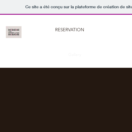
Ce site a été conçu sur la plateforme de création de sit
CAFÉ VOULEZ-VOUS
RESERVATION
Restaurant · Bar · Cocktails
Home
Plats du jour
Menu
Gallery
Our History
Plan